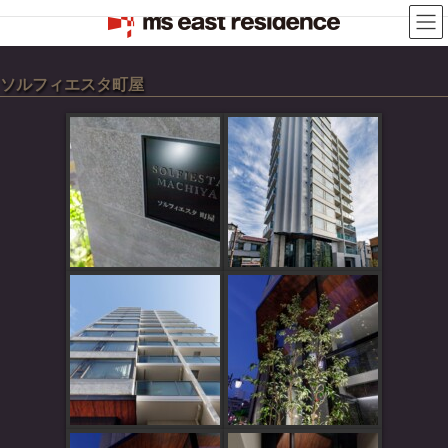
コ
ナ
ン
ビ
テ
ゲ
ン
ー
ツ
シ
ソルフィエスタ町屋
へ
ョ
ス
ン
キ
に
ッ
移
プ
動