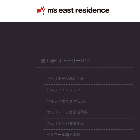
コ
ナ
ン
ビ
テ
ゲ
ン
ー
ツ
シ
へ
ョ
ス
ン
キ
に
ッ
移
施工物件ギャラリーTOP
プ
動
ヴェリテージ葛西の杜
ソルフィエスタ シエロ
ソルフィエスタ ヴェルデ
ヴェリテージ文京茗荷谷
ヴェリテージ文京小石川
ベルフール志木本町