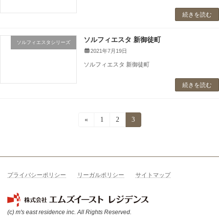
続きを読む
ソルフィエスタ 新御徒町
ソルフィエスタシリーズ
2021年7月19日
ソルフィエスタ 新御徒町
続きを読む
投
«
固
1
固
2
固
3
定
定
定
稿
ペ
ペ
ペ
ー
ー
ー
の
ジ
ジ
ジ
ペ
プライバシーポリシー
リーガルポリシー
サイトマップ
ー
ジ
(c) m's east residence inc. All Rights Reserved.